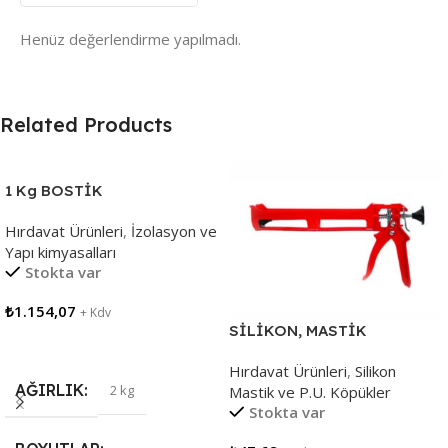
Henüz değerlendirme yapılmadı.
Related Products
1 Kg BOSTİK
AQUABLOCKER, MS
Hırdavat Ürünleri
,
İzolasyon ve
POLİMER SU YALITIMINA
Yapı kimyasalları
KESİN ÇÖZÜM
Stokta var
₺
1.154,07
+ Kdv
SİLİKON, MASTİK
Sepete Ekle
TABANCASI.310 ML.PLASTİK
Hırdavat Ürünleri
,
Silikon
AĞIRLIK
2 kg
Mastik ve P.U. Köpükler
Stokta var