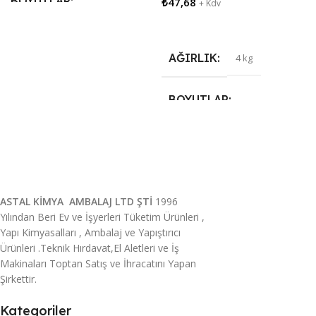
BOYUTLAR
₺
47,68
+ Kdv
Sepete Ekle
20 × 20 × 10 cm
AĞIRLIK
4 kg
BOYUTLAR
30 × 10 × 10 cm
ASTAL KİMYA AMBALAJ LTD ŞTİ
1996
Yılından Beri Ev ve İşyerleri Tüketim Ürünleri ,
Yapı Kimyasalları , Ambalaj ve Yapıştırıcı
Ürünleri .Teknik Hırdavat,El Aletleri ve İş
Makinaları Toptan Satış ve İhracatını Yapan
Şirkettir.
Kategoriler