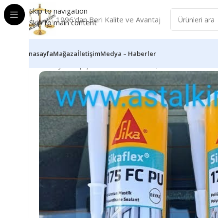
Skip to navigation
1996'dan Beri Kalite ve Avantaj
Skip to main content
Anasayfa
Mağaza
İletişim
Medya – Haberler
Ana Sayfa
Yapıştırıcılar
SİKA 322 GR, 175 FC.P.U MAS