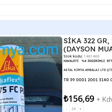
TİK SİLİKON (DAYSON MUADİLİ )
SİKA 322 GR,
(DAYSON MUA
Stok kodu:
1461460
HAVALEYİ %4 İNDİRİMLİ EF
ASTAL KİMYA AMBALAJ LTD ŞT
TR 39 0001 2001 3140 
₺
156,69
+ Kd