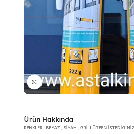
Büyütmek için tıklayın
Ürün Hakkında
RENKLER : BEYAZ , SİYAH , GRİ. LÜTFEN İSTEDİGİN