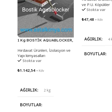
ve P.U. Köpükler
Stokta var
₺
47,48
+ Kdv
Sepete Ekle
AĞIRLIK
4 
1 Kg BOSTİK AQUABLOCKER,
MS POLİMER SU YALITIMINA
Hırdavat Ürünleri
,
İzolasyon ve
KESİN ÇÖZÜM
BOYUTLAR
Yapı kimyasalları
Stokta var
30 × 10 × 10 cm
₺
1.142,54
+ Kdv
Sepete Ekle
AĞIRLIK
2 kg
BOYUTLAR