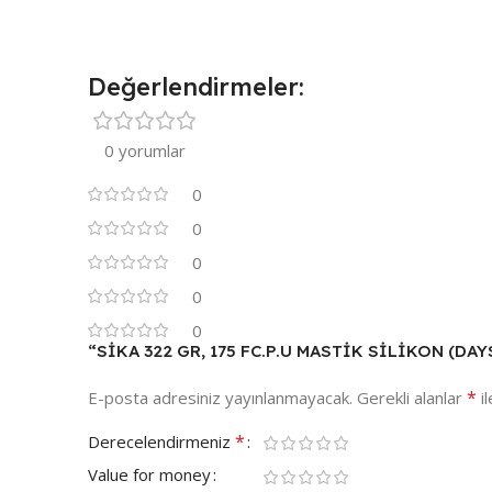
Değerlendirmeler:
0 yorumlar
0
0
0
0
0
“SİKA 322 GR, 175 FC.P.U MASTİK SİLİKON (DAYSO
*
E-posta adresiniz yayınlanmayacak.
Gerekli alanlar
il
*
Derecelendirmeniz
Value for money