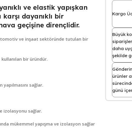
nıklı ve elastik yapışkan
Kargo Ücr
 karşı dayanıklı bir
ava geçişine dirençlidir.
Büyük kol
 otomotiv ve inşaat sektöründe tutulan bir
siparişl
daha uyg
şekilde 
 kullanılan bir üründür.
Gönderim
ürünler a
sürecinde
n yapılmasını sağlar.
günü içer
de izolasyonu sağlar.
arında mükemmel yapışma ve izolasyon sağlar