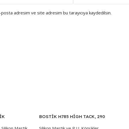
e-posta adresim ve site adresim bu tarayıcıya kaydedilsin.
İK
BOSTİK H785 HİGH TACK, 290
 ML.PLASTİK
ML,GÜÇLÜ KORNİŞ TAŞ
,
Silikon Mastik
Silikon Mastik ve P.U. Köpükler
,
YAPIŞTIRICI