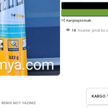
Karşılaştırmak
18
İnsanlar şimdi bu ü
KARGO T
İZ RENGİ NOT YAZINIZ