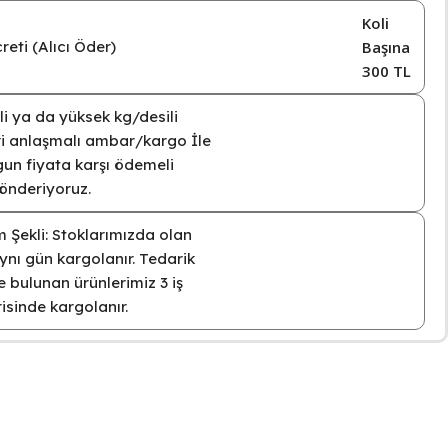
Koli
eti (Alıcı Öder)
Başına
300 TL
i ya da yüksek kg/desili
eri anlaşmalı ambar/kargo İle
un fiyata karşı ödemeli
gönderiyoruz.
 Şekli: Stoklarımızda olan
ynı gün kargolanır. Tedarik
 bulunan ürünlerimiz 3 iş
isinde kargolanır.