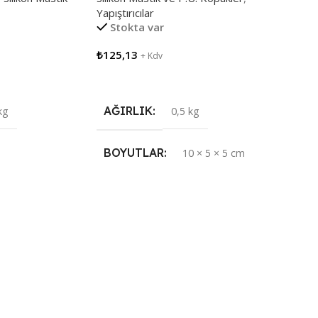
Yapıştırıcılar
Stokta var
₺
125,13
+ Kdv
Sepete Ekle
AĞIRLIK
kg
0,5 kg
BOYUTLAR
10 × 5 × 5 cm