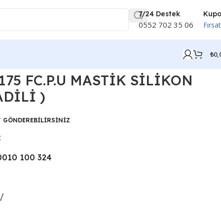
7/24 Destek
Kup
0552 702 35 06
Fırsat
₺
0,
 175 FC.P.U MASTİK SİLİKON
DİLİ )
T GÖNDEREBİLİRSİNİZ
İ
0010 100 324
v