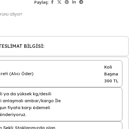
Paylaş:
rünü izliyor!
ESLİMAT BİLGİSİ:
Koli
eti (Alıcı Öder)
Başına
300 TL
i ya da yüksek kg/desili
eri anlaşmalı ambar/kargo İle
un fiyata karşı ödemeli
gönderiyoruz.
 Şekli: Stoklarımızda olan