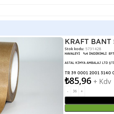
AFT BANT 50 MM. 40 METRE SİLİKONLU
KRAFT BANT 
Stok kodu:
5731428
HAVALEYİ %4 İNDİRİMLİ EF
ASTAL KİMYA AMBALAJ LTD ŞT
TR 39 0001 2001 3140 
₺
85,96
+ Kdv