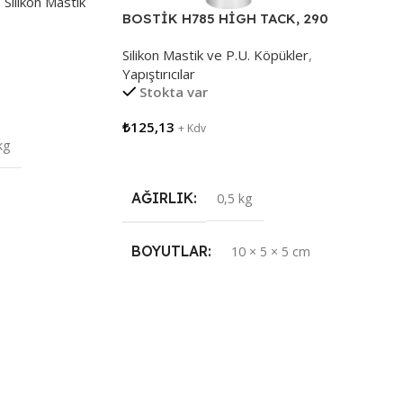
,
Silikon Mastik
BOSTİK H785 HİGH TACK, 290
ML,GÜÇLÜ KORNİŞ TAŞ
Silikon Mastik ve P.U. Köpükler
,
YAPIŞTIRICI
Yapıştırıcılar
Stokta var
₺
125,13
+ Kdv
kg
Sepete Ekle
AĞIRLIK
0,5 kg
BOYUTLAR
10 × 5 × 5 cm