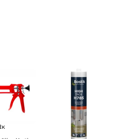
İK
 ML.PLASTİK