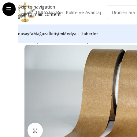
Skip to navigation
1996'dan Beri Kalite ve Avantaj
Skip to main content
Anasayfa
Mağaza
İletişim
Medya – Haberler
Ana Sayfa
KOLİ-MASKELEME-ÇİFT TARAFLI BANT
KR
Büyütmek için tıklayın