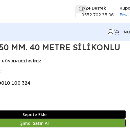
7/24 Destek
Kup
0552 702 35 06
Fırsat
₺
0,
50 MM. 40 METRE SİLİKONLU
T GÖNDEREBİLİRSİNİZ
İ
0010 100 324
Sepete Ekle
Şimdi Satın Al