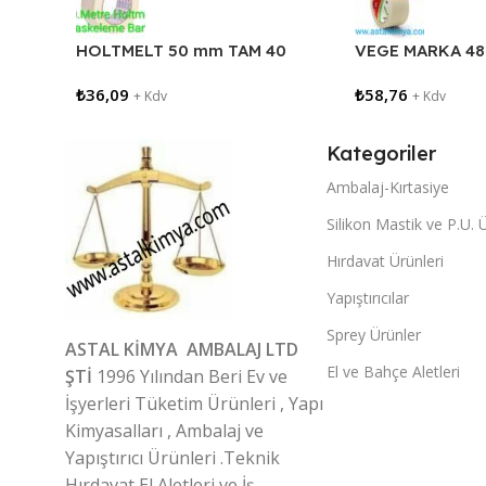
HOLTMELT 50 mm TAM 40
VEGE MARKA 48
METRE MASKELEME BANTI
MASKELEME BA
₺
36,09
₺
58,76
+ Kdv
+ Kdv
Kategoriler
Ambalaj-Kırtasiye
Silikon Mastik ve P.U. 
Hırdavat Ürünleri
Yapıştırıcılar
Sprey Ürünler
ASTAL KİMYA AMBALAJ LTD
El ve Bahçe Aletleri
ŞTİ
1996 Yılından Beri Ev ve
İşyerleri Tüketim Ürünleri , Yapı
Kimyasalları , Ambalaj ve
Yapıştırıcı Ürünleri .Teknik
Hırdavat,El Aletleri ve İş