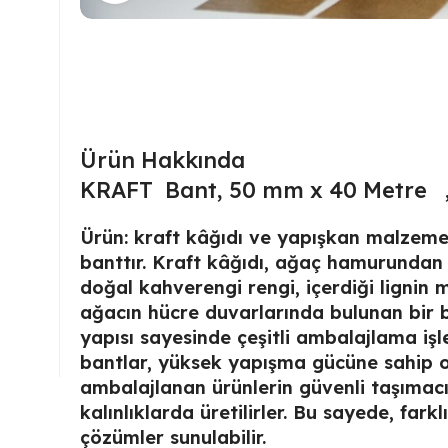
Ürün Hakkında
KRAFT Bant, 50 mm x 40 Metre ,
Ürün: kraft kâğıdı ve yapışkan malzemele
banttır. Kraft kâğıdı, ağaç hamurundan y
doğal kahverengi rengi, içerdiği lignin m
ağacın hücre duvarlarında bulunan bir bi
yapısı sayesinde çeşitli ambalajlama işlem
bantlar, yüksek yapışma gücüne sahip ol
ambalajlanan ürünlerin güvenli taşımacıl
kalınlıklarda üretilirler. Bu sayede, far
çözümler sunulabilir.