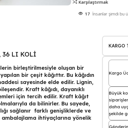
Karşılaştırmak
17
İnsanlar şimdi bu ü
KARGO T
 36 LI KOLİ
rin birleştirilmesiyle oluşan bir
Kargo Ücr
apılan bir çeşit kâğıttır. Bu kâğıdın
addesi sayesinde elde edilir. Lignin,
leşendir. Kraft kâğıdı, dayanıklı
Büyük kol
leri için tercih edilir. Kraft kâğıt
siparişl
malarıyla da bilinirler. Bu sayede,
daha uyg
ığı sağlanır farklı genişliklerde ve
şekilde 
klı ambalajlama ihtiyaçlarına yönelik
Gönderim