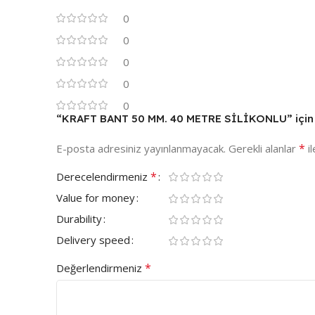
0
0
0
0
0
“KRAFT BANT 50 MM. 40 METRE SİLİKONLU” için yo
*
E-posta adresiniz yayınlanmayacak.
Gerekli alanlar
il
*
Derecelendirmeniz
Value for money
Durability
Delivery speed
*
Değerlendirmeniz