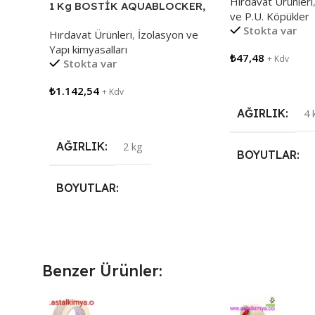
Hırdavat Ürünleri
1 Kg BOSTİK AQUABLOCKER,
ve P.U. Köpükler
MS POLİMER SU YALITIMINA
Stokta var
Hırdavat Ürünleri
,
İzolasyon ve
KESİN ÇÖZÜM
Yapı kimyasalları
₺
47,48
+ Kdv
Stokta var
Sepete Ekle
₺
1.142,54
+ Kdv
AĞIRLIK
4 
Sepete Ekle
AĞIRLIK
2 kg
BOYUTLAR
BOYUTLAR
30 × 10 × 10 cm
20 × 20 × 10 cm
Benzer Ürünler: