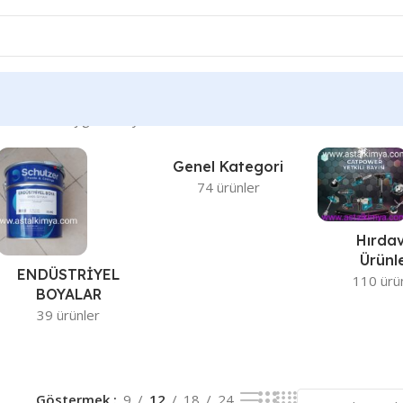
Tek bir sonuç gösteriliyor
Genel Kategori
74 ürünler
Hırda
Ürünle
ENDÜSTRİYEL
110 ürü
BOYALAR
39 ürünler
Göstermek
9
12
18
24