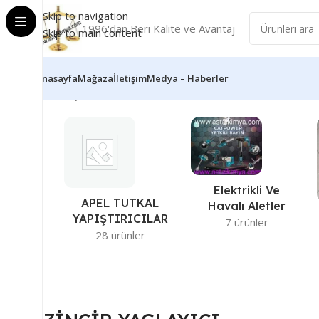
Skip to navigation
1996'dan Beri Kalite ve Avantaj
Skip to main content
Anasayfa
Mağaza
İletişim
Medya – Haberler
Ana Sayfa
Ürünler “ZİNCİR YAGLAYICI” olarak etiketlendi
Elektrikli Ve
APEL TUTKAL
Havalı Aletler
YAPIŞTIRICILAR
7 ürünler
28 ürünler