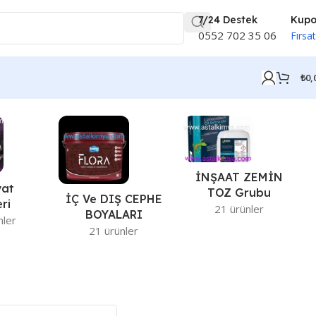
7/24 Destek
Kup
0552 702 35 06
Fırsat
₺
0,
İNŞAAT ZEMİN
vat
TOZ Grubu
İÇ Ve DIŞ CEPHE
ri
21 ürünler
BOYALARI
nler
21 ürünler