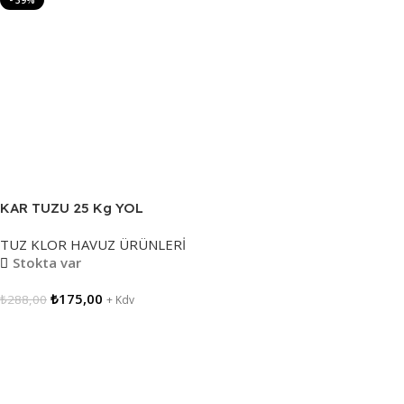
- 39%
KAR TUZU 25 Kg YOL
TUZU,BUZ ÇÖZÜCÜ TUZ TSE
TUZ KLOR HAVUZ ÜRÜNLERİ
BELGELİ
Stokta var
₺
175,00
₺
288,00
+ Kdv
Sepete Ekle