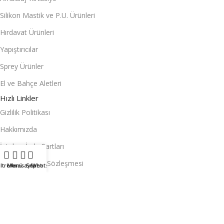
Silikon Mastik ve P.U. Ürünleri
Hırdavat Ürünleri
Yapıştırıcılar
Sprey Ürünler
El ve Bahçe Aletleri
Hızlı Linkler
Gizlilik Politikası
Hakkımızda
İptal ve İade Şartları
Mesafeli Satış Sözleşmesi
iltreler
Menü
Anasayfa
Sepet
Whatsapp
Sayfalar
Anasayfa
Hesabım