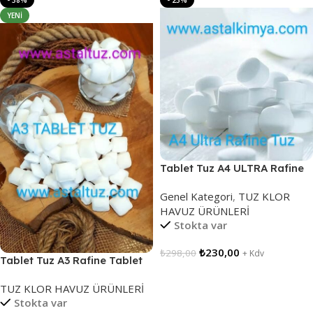
- 38%
- 23%
YENI
Tablet Tuz A4 ULTRA Rafine
Tablet Tuz 25 Kg TSE
Genel Kategori
,
TUZ KLOR
BELGELİ Medikal Tuz
HAVUZ ÜRÜNLERİ
Stokta var
₺
230,00
₺
298,00
+ Kdv
Tablet Tuz A3 Rafine Tablet
Tuz 25 Kg Su Arıtma
Sepete Ekle
TUZ KLOR HAVUZ ÜRÜNLERİ
Yumuşatma Tuzu TSE
Stokta var
BELGELİ