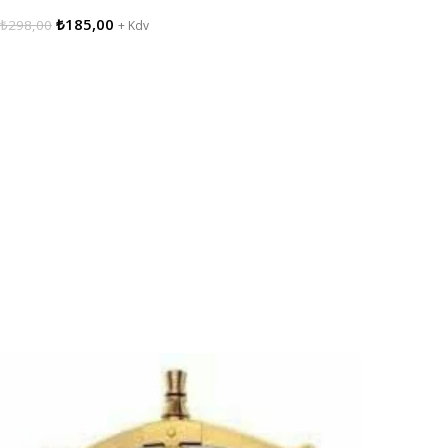
₺
185,00
₺
298,00
+ Kdv
Sepete Ekle