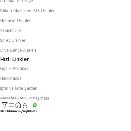
Ambalaj-Kırtasiye
Silikon Mastik ve P.U. Ürünleri
Hırdavat Ürünleri
Yapıştırıcılar
Sprey Ürünler
El ve Bahçe Aletleri
Hızlı Linkler
Gizlilik Politikası
Hakkımızda
İptal ve İade Şartları
Mesafeli Satış Sözleşmesi
Sayfalar
iltreler
Menü
Anasayfa
Sepet
Whatsapp
Anasayfa
Hesabım