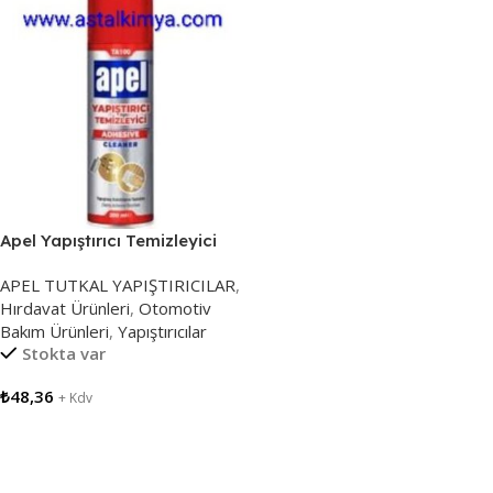
Apel Yapıştırıcı Temizleyici
200 ML TA100 ETİKET
APEL TUTKAL YAPIŞTIRICILAR
,
TEMİZLEYİCİ
Hırdavat Ürünleri
,
Otomotiv
Bakım Ürünleri
,
Yapıştırıcılar
Stokta var
₺
48,36
+ Kdv
Sepete Ekle