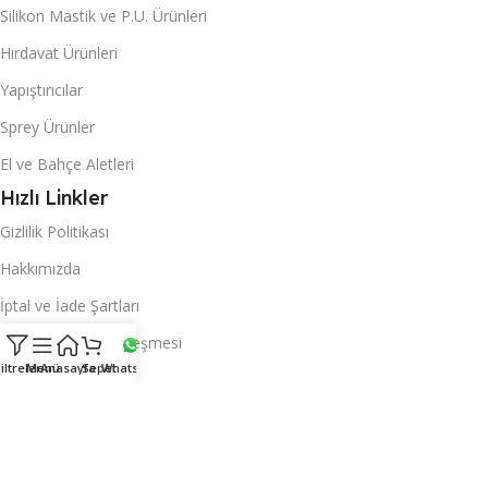
Silikon Mastik ve P.U. Ürünleri
Hırdavat Ürünleri
Yapıştırıcılar
Sprey Ürünler
El ve Bahçe Aletleri
Hızlı Linkler
Gizlilik Politikası
Hakkımızda
İptal ve İade Şartları
Mesafeli Satış Sözleşmesi
iltreler
Menü
Anasayfa
Sepet
Whatsapp
Sayfalar
Anasayfa
Hesabım
Blog