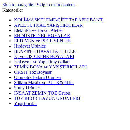
Skip to navigation
Skip to main content
Kategoriler
KOLİ-MASKELEME-ÇİFT TARAFLI BANT
APEL TUTKAL YAPIŞTIRICILAR
Elektrikli ve Havalı Aletler
ENDÜSTRİYEL BOYALAR
ELDİVEN ve İŞ GÜVENLİK
Hırdavat Ürünleri
BENZİNLİ HAVALI ALETLER
İÇ ve DIŞ CEPHE BOYALARI
İzolasyon ve Yapı kimyasalları
ZEMİN BOYA ve YAPIŞTIRICILARI
OKSİT Toz Boyalar
Otomotiv Bakım Ürünleri
Silikon Mastik ve P.U. Köpükler
Sprey Ürünler
İNŞAAT ZEMİN TOZ Grubu
TUZ KLOR HAVUZ ÜRÜNLERİ
Yapıştırıcılar