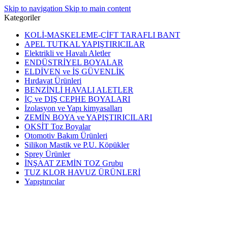
Skip to navigation
Skip to main content
Kategoriler
KOLİ-MASKELEME-ÇİFT TARAFLI BANT
APEL TUTKAL YAPIŞTIRICILAR
Elektrikli ve Havalı Aletler
ENDÜSTRİYEL BOYALAR
ELDİVEN ve İŞ GÜVENLİK
Hırdavat Ürünleri
BENZİNLİ HAVALI ALETLER
İÇ ve DIŞ CEPHE BOYALARI
İzolasyon ve Yapı kimyasalları
ZEMİN BOYA ve YAPIŞTIRICILARI
OKSİT Toz Boyalar
Otomotiv Bakım Ürünleri
Silikon Mastik ve P.U. Köpükler
Sprey Ürünler
İNŞAAT ZEMİN TOZ Grubu
TUZ KLOR HAVUZ ÜRÜNLERİ
Yapıştırıcılar