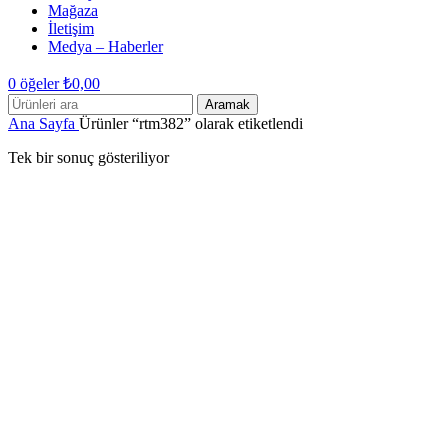
Mağaza
İletişim
Medya – Haberler
0
öğeler
₺
0,00
Aramak
Ana Sayfa
Ürünler “rtm382” olarak etiketlendi
Tek bir sonuç gösteriliyor