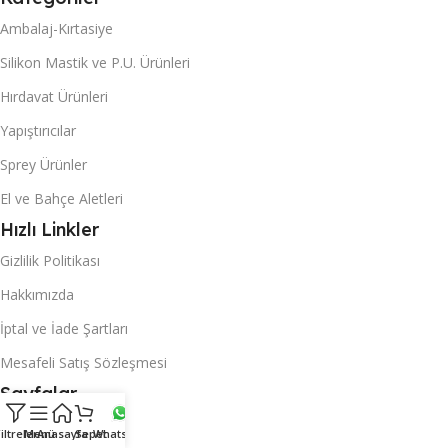
Ambalaj-Kırtasiye
Silikon Mastik ve P.U. Ürünleri
Hırdavat Ürünleri
Yapıştırıcılar
Sprey Ürünler
El ve Bahçe Aletleri
Hızlı Linkler
Gizlilik Politikası
Hakkımızda
İptal ve İade Şartları
Mesafeli Satış Sözleşmesi
Sayfalar
Anasayfa
iltreler
Menü
Anasayfa
Sepet
Whatsapp