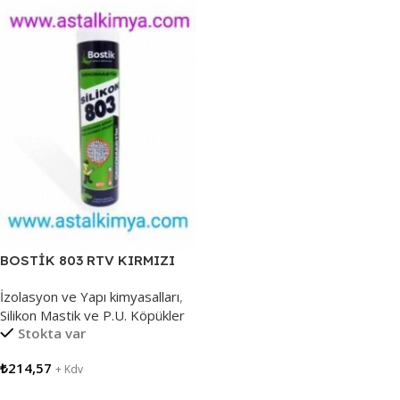
BOSTİK 803 RTV KIRMIZI
310 ML Silikon 300 c ISIYA
İzolasyon ve Yapı kimyasalları
,
DAYANIKLI
Silikon Mastik ve P.U. Köpükler
Stokta var
₺
214,57
+ Kdv
Sepete Ekle