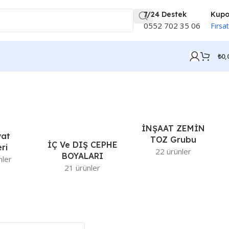
7/24 Destek
Kup
0552 702 35 06
Fırsat
₺
0,
İNŞAAT ZEMİN
vat
TOZ Grubu
İÇ Ve DIŞ CEPHE
ri
22 ürünler
BOYALARI
nler
21 ürünler