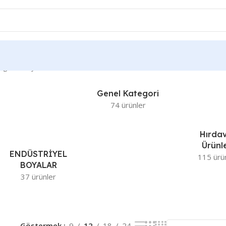
 gösteriliyor
Genel Kategori
74 ürünler
Hırda
Ürünle
ENDÜSTRİYEL
115 ürü
BOYALAR
37 ürünler
Göstermek
9
12
18
24