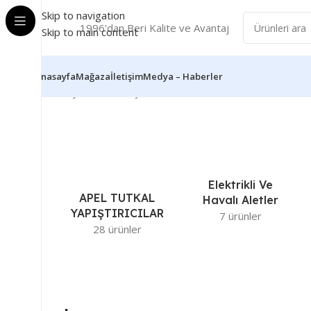
Skip to navigation
1996'dan Beri Kalite ve Avantaj
Skip to main content
Anasayfa
Mağaza
İletişim
Medya – Haberler
Ana Sayfa
Ürünler “çatı” olarak etiketlendi
2 sonucun tümü
Elektrikli Ve
APEL TUTKAL
Havalı Aletler
YAPIŞTIRICILAR
7 ürünler
28 ürünler