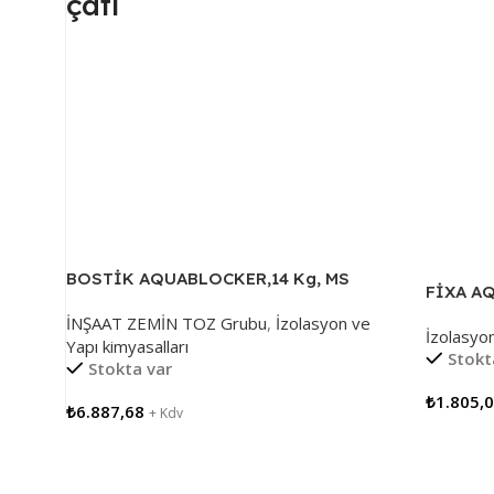
çatı
BOSTİK AQUABLOCKER,14 Kg, MS
FİXA AQ
POLİMER SU YALITIMINA KESİN ÇÖZÜM
Çift Bil
İNŞAAT ZEMİN TOZ Grubu
,
İzolasyon ve
İzolasyon
Malzeme
Yapı kimyasalları
Stokt
Stokta var
₺
1.805,
₺
6.887,68
+ Kdv
Sepete 
Sepete Ekle