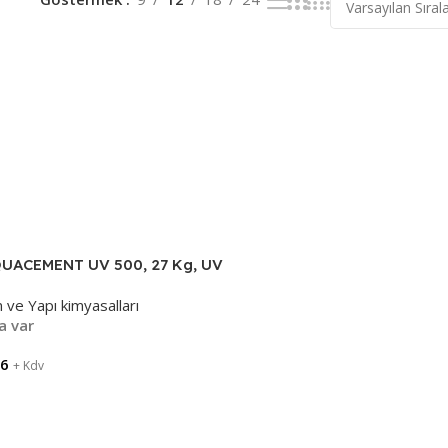
UACEMENT UV 500, 27 Kg, UV
eşenli Süper Elastik İzolasyon
 ve Yapı kimyasalları
si
a var
06
+ Kdv
Ekle