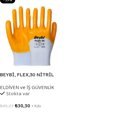
- 33%
BEYBİ, FLEX,30 NİTRİL
ELDİVEN
ELDİVEN ve İŞ GÜVENLİK
Stokta var
₺
30,30
₺
45,27
+ Kdv
Sepete Ekle