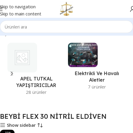
Skip to navigation
Skip to main content
 Sayfa
Ürünler “BEYBİ FLEX 30 NİTRİL ELDİVEN” olarak etiketlendi
Elektrikli Ve Havalı
APEL TUTKAL
Aletler
YAPIŞTIRICILAR
7 ürünler
28 ürünler
BEYBİ FLEX 30 NİTRİL ELDİVEN
Show sidebar