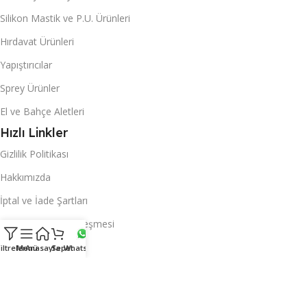
Silikon Mastik ve P.U. Ürünleri
Hırdavat Ürünleri
Yapıştırıcılar
Sprey Ürünler
El ve Bahçe Aletleri
Hızlı Linkler
Gizlilik Politikası
Hakkımızda
İptal ve İade Şartları
Mesafeli Satış Sözleşmesi
Sayfalar
iltreler
Menü
Anasayfa
Sepet
Whatsapp
Anasayfa
Hesabım