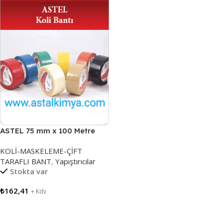
ASTEL 75 mm x 100 Metre
ŞEFFAF KOLİ BANDI
KOLİ-MASKELEME-ÇİFT
TARAFLI BANT
,
Yapıştırıcılar
Stokta var
₺
162,41
+ Kdv
Sepete Ekle