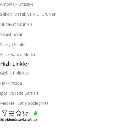
Ambalaj-Kırtasiye
Silikon Mastik ve P.U. Ürünleri
Hırdavat Ürünleri
Yapıştırıcılar
Sprey Ürünler
El ve Bahçe Aletleri
Hızlı Linkler
Gizlilik Politikası
Hakkımızda
İptal ve İade Şartları
Mesafeli Satış Sözleşmesi
Sayfalar
iltreler
Menü
Anasayfa
Sepet
Whatsapp
Anasayfa
Hesabım